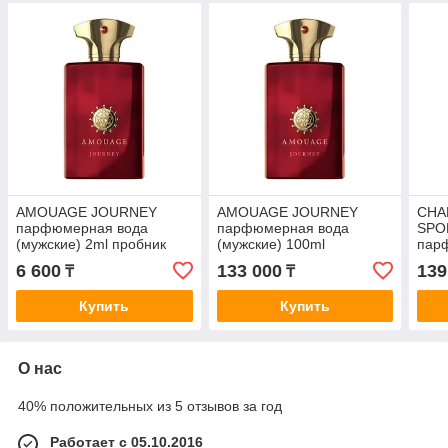
AMOUAGE JOURNEY
AMOUAGE JOURNEY
CHA
парфюмерная вода
парфюмерная вода
SPO
(мужские) 2ml пробник
(мужские) 100ml
пар
(муж
6 600
133 000
139
₸
₸
Купить
Купить
О нас
40% положительных из 5 отзывов за год
Работает с 05.10.2016