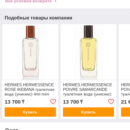
Все условия возврата
Подобные товары компании
HERMES HERMESSENCE
HERMES HERMESSENCE
HER
ROSE IKEBANA туалетная
POIVRE SAMARCANDE
POI
вода (унисекс) 4ml mini
туалетная вода (унисекс)
туал
4ml mini
5ml
13 700
13 700
21 
₸
₸
Купить
Купить