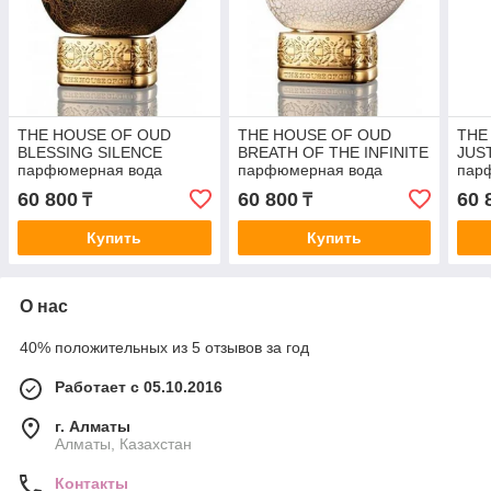
THE HOUSE OF OUD
THE HOUSE OF OUD
THE
BLESSING SILENCE
BREATH OF THE INFINITE
JUS
парфюмерная вода
парфюмерная вода
пар
(унисекс) 75ml Tester
(унисекс) 75ml Tester
(уни
60 800
60 800
60 
₸
₸
Купить
Купить
О нас
40% положительных из 5 отзывов за год
Работает с 05.10.2016
г. Алматы
Алматы, Казахстан
Контакты