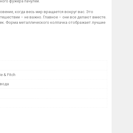
ного фужера пачулей.
овение, когда весь мир вращается вокруг вас. Это
утешествии – не важно. Главное – они все делают вместе.
ерек. Форма металлического колпачка отображает лучшие
e & Fitch
 вода