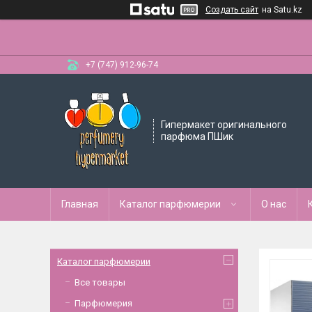
Создать сайт
на Satu.kz
+7 (747) 912-96-74
Гипермакет оригинального
парфюма ПШик
Главная
Каталог парфюмерии
О нас
Каталог парфюмерии
Все товары
Парфюмерия