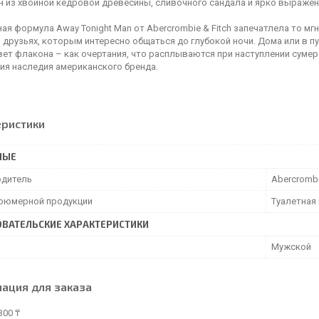
н из хвойной кедровой древесины, сливочного сандала и ярко выражен
я формула Away Tonight Man от Abercrombie & Fitch запечатлела то мгн
 друзьях, которым интересно общаться до глубокой ночи. Дома или в п
цвет флакона – как очертания, что расплываются при наступлении сум
ия наследия американского бренда.
еристики
НЫЕ
дитель
Abercrombi
фюмерной продукции
Туалетная
ВАТЕЛЬСКИЕ ХАРАКТЕРИСТИКИ
Мужской
ация для заказа
300 ₸