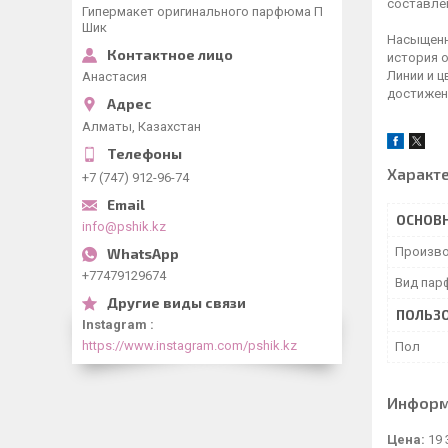
составле
Гипермакет оригинального парфюма П
Шик
Насыщенна
история о
Линии и 
Анастасия
достижен
Алматы, Казахстан
Характ
+7 (747) 912-96-74
ОСНОВ
info@pshik.kz
Произво
+77479129674
Вид пар
ПОЛЬЗО
Instagram
https://www.instagram.com/pshik.kz
Пол
Информ
Цена:
19 