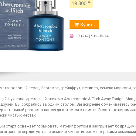
19 300 ₸
Купить
+7 (747) 912-96-74
ата: розовый перец, бергамот, грейпфрут, ветивер, семена моркови, ге
ий фужерно-древесный эликсир Abercrombie & Fitch Away Tonight Man 
 друзей. Вы собрались за одним столом. Вы искренне обмениваетесь р
ержательный разговор навсегда остается в памяти. В составе пирамид
ски чистых местах.
ый старт освежает горьковатым грейпфрутом и заигрывает бодрящим 
ногогранное сердце устлано землистым ветивером с терпкими семенам