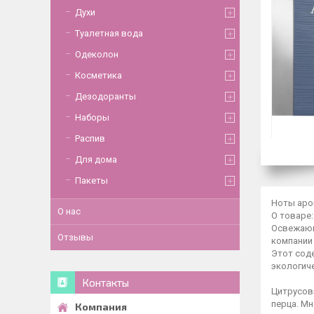
Духи
Туалетная вода
Одеколон
Косметика
Дезодоранты
Наборы
Распив
Для дома
Пакеты
Ноты аром
О нас
О товаре:
Освежающ
Отзывы
компании
Этот сод
экологиче
Контакты
Цитрусов
перца. М