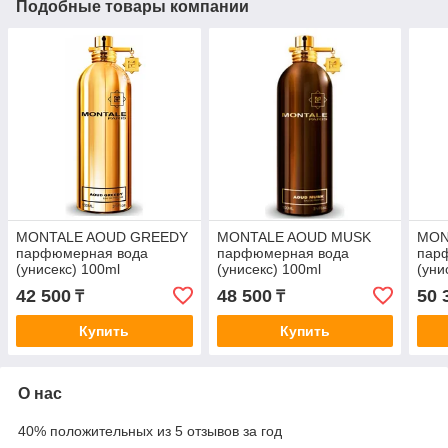
Подобные товары компании
MONTALE AOUD GREEDY
MONTALE AOUD MUSK
MON
парфюмерная вода
парфюмерная вода
пар
(унисекс) 100ml
(унисекс) 100ml
(уни
42 500
48 500
50 
₸
₸
Купить
Купить
О нас
40% положительных из 5 отзывов за год