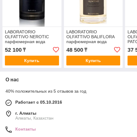
LABORATORIO
LABORATORIO
LAB
OLFATTIVO NEROTIC
OLFATTIVO BALIFLORA
OLF
парфюмерная вода
парфюмерная вода
PAT
(унисекс) 100ml Tester
(унисекс) 100ml Tester
пар
52 100
48 500
37 
₸
₸
(уни
Купить
Купить
О нас
40% положительных из 5 отзывов за год
Работает с 05.10.2016
г. Алматы
Алматы, Казахстан
Контакты