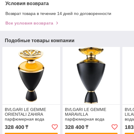
Условия возврата
Возврат товара в течение 14 дней по договоренности
Все условия возврата
Подобные товары компании
BVLGARI LE GEMME
BVLGARI LE GEMME
BVL
ORIENTALI ZAHIRA
MARAVILLA
LIL
парфюмерная вода
парфюмерная вода
вода
(женские) 100ml
(женские) 100ml
Test
328 400
328 400
183
₸
₸