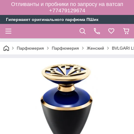
Отливанты и пробники по запросу на ватсап
+77479129674
Гипермакет оригинального парфюма ПШик
Парфюмерия
Парфюмерия
Женский
BVLGARI L