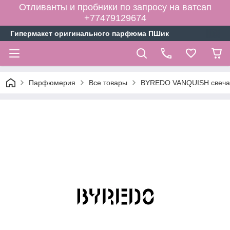
Отливанты и пробники по запросу на ватсап
+77479129674
Гипермакет оригинального парфюма ПШик
Парфюмерия
Все товары
BYREDO VANQUISH свеча (