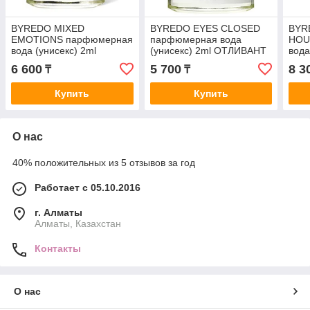
BYREDO MIXED
BYREDO EYES CLOSED
BYR
EMOTIONS парфюмерная
парфюмерная вода
HOU
вода (унисекс) 2ml
(унисекс) 2ml ОТЛИВАНТ
вода
пробник
про
6 600
5 700
8 3
₸
₸
Купить
Купить
О нас
40% положительных из 5 отзывов за год
Работает с 05.10.2016
г. Алматы
Алматы, Казахстан
Контакты
О нас