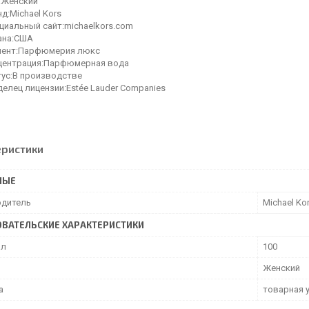
:Женский
д:Michael Kors
циальный сайт:michaelkors.com
ана:США
мент:Парфюмерия люкс
центрация:Парфюмерная вода
тус:В производстве
елец лицензии:Estée Lauder Companies
еристики
НЫЕ
дитель
Michael Ko
ВАТЕЛЬСКИЕ ХАРАКТЕРИСТИКИ
мл
100
Женский
а
товарная 