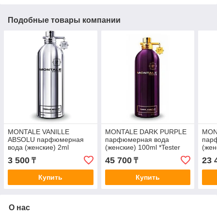
Подобные товары компании
MONTALE VANILLE
MONTALE DARK PURPLE
MON
ABSOLU парфюмерная
парфюмерная вода
пар
вода (женские) 2ml
(женские) 100ml *Tester
(жен
пробник
3 500
45 700
23 
₸
₸
Купить
Купить
О нас