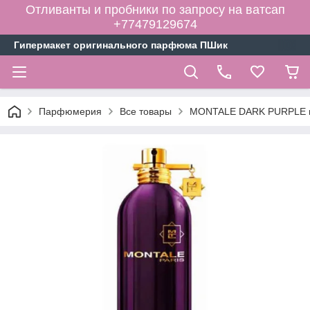
Отливанты и пробники по запросу на ватсап
+77479129674
Гипермакет оригинального парфюма ПШик
Парфюмерия
Все товары
MONTALE DARK PURPLE па