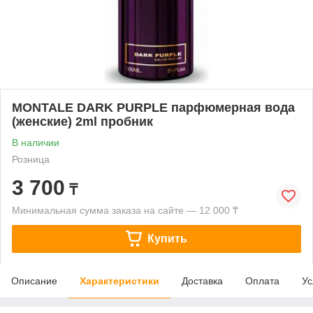
MONTALE DARK PURPLE парфюмерная вода
(женские) 2ml пробник
В наличии
Розница
3 700
₸
Минимальная сумма заказа на сайте — 12 000 ₸
Купить
Описание
Характеристики
Доставка
Оплата
Ус