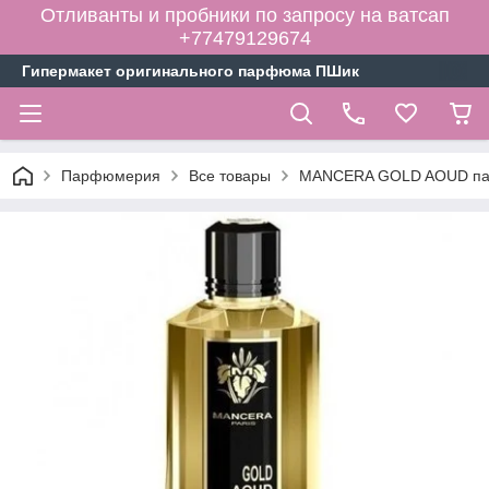
Отливанты и пробники по запросу на ватсап
+77479129674
Гипермакет оригинального парфюма ПШик
Парфюмерия
Все товары
MANCERA GOLD AOUD пар