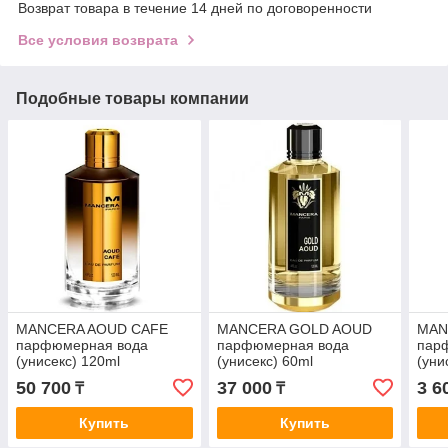
Возврат товара в течение 14 дней по договоренности
Все условия возврата
Подобные товары компании
MANCERA AOUD CAFE
MANCERA GOLD AOUD
MAN
парфюмерная вода
парфюмерная вода
пар
(унисекс) 120ml
(унисекс) 60ml
(уни
50 700
37 000
3 6
₸
₸
Купить
Купить