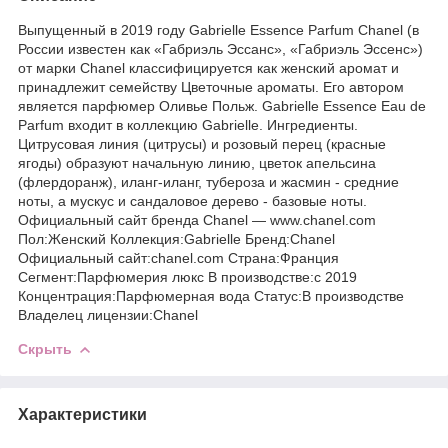
Выпущенный в 2019 году Gabrielle Essence Parfum Chanel (в
России известен как «Габриэль Эссанс», «Габриэль Эссенс»)
от марки Chanel классифицируется как женский аромат и
принадлежит семейству Цветочные ароматы. Его автором
является парфюмер Оливье Польж. Gabrielle Essence Eau de
Parfum входит в коллекцию Gabrielle. Ингредиенты.
Цитрусовая линия (цитрусы) и розовый перец (красные
ягоды) образуют начальную линию, цветок апельсина
(флердоранж), иланг-иланг, тубероза и жасмин - средние
ноты, а мускус и сандаловое дерево - базовые ноты.
Официальный сайт бренда Chanel — www.chanel.com
Пол:Женский Коллекция:Gabrielle Бренд:Chanel
Официальный сайт:chanel.com Страна:Франция
Сегмент:Парфюмерия люкс В производстве:с 2019
Концентрация:Парфюмерная вода Статус:В производстве
Владелец лицензии:Chanel
Скрыть
Характеристики