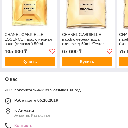
CHANEL GABRIELLE
CHANEL GABRIELLE
CHA
ESSENCE парфюмерная
парфюмерная вода
пар
вода (женские) 50ml
(женские) 50ml *Tester
(жен
105 600
67 600
75 
₸
₸
Купить
Купить
О нас
40% положительных из 5 отзывов за год
Работает с 05.10.2016
г. Алматы
Алматы, Казахстан
Контакты