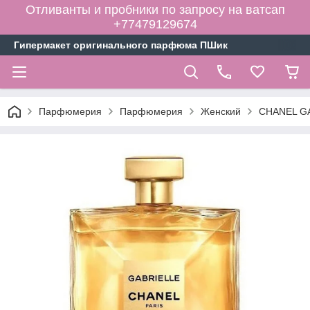
Отливанты и пробники по запросу на ватсап
+77479129674
Гипермакет оригинального парфюма ПШик
Парфюмерия
Парфюмерия
Женский
CHANEL GA