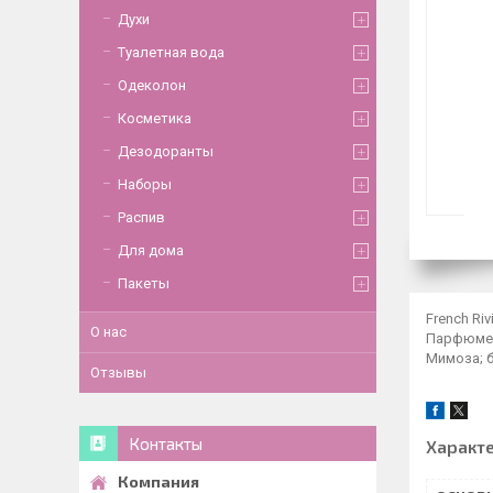
Духи
Туалетная вода
Одеколон
Косметика
Дезодоранты
Наборы
Распив
Для дома
Пакеты
French Ri
О нас
Парфюмер:
Мимоза; б
Отзывы
Контакты
Характ