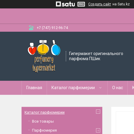
Создать сайт
на Satu.kz
+7 (747) 912-96-74
Гипермакет оригинального
парфюма ПШик
Главная
Каталог парфюмерии
О нас
Каталог парфюмерии
Все товары
Парфюмерия