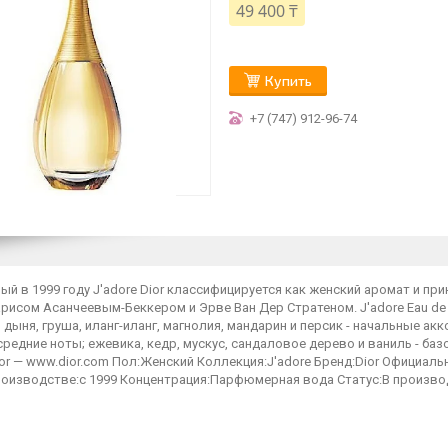
49 400 ₸
Купить
+7 (747) 912-96-74
й в 1999 году J'adore Dior классифицируется как женский аромат и пр
рисом Асанчеевым-Беккером и Эрве Ван Дер Стратеном. J'adore Eau de 
 дыня, груша, иланг-иланг, магнолия, мандарин и персик - начальные акк
средние ноты; ежевика, кедр, мускус, сандаловое дерево и ваниль - 
or — www.dior.com Пол:Женский Коллекция:J'adore Бренд:Dior Официал
роизводстве:с 1999 Концентрация:Парфюмерная вода Статус:В произво