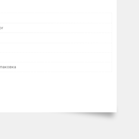
or
упаковка