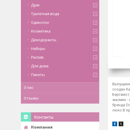
Духи
Туалетная вода
Одеколон
Косметика
Дезодоранты
Наборы
Распив
Для дома
Пакеты
Выпущенны
О нас
создан Ка
Бергамот,
Отзывы
жасмин - 
бренда Di
люкс В п
Контакты