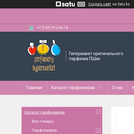
Создать сайт
на Satu.kz
+7 (747) 912-96-74
Гипермакет оригинального
парфюма ПШик
Главная
Каталог парфюмерии
О нас
Каталог парфюмерии
Все товары
Парфюмерия