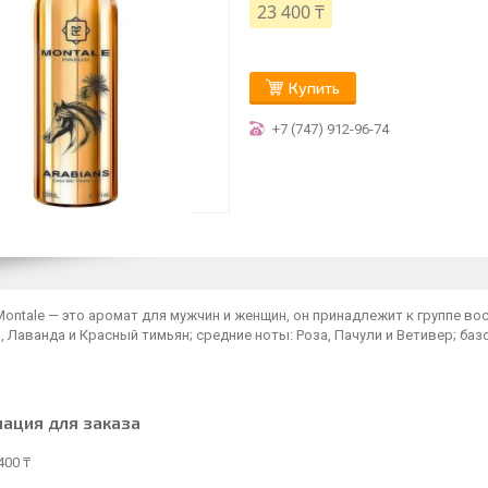
23 400 ₸
Купить
+7 (747) 912-96-74
Montale — это аромат для мужчин и женщин, он принадлежит к группе вос
 Лаванда и Красный тимьян; средние ноты: Роза, Пачули и Ветивер; базо
ация для заказа
400 ₸