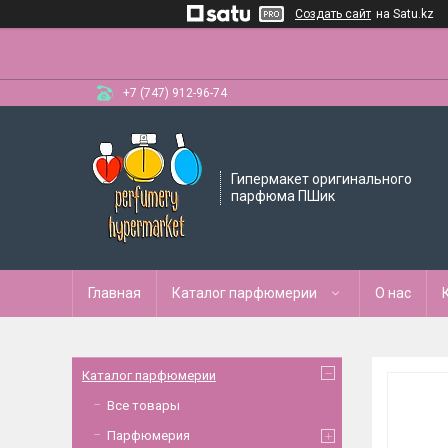
Создать сайт
на Satu.kz
+7 (747) 912-96-74
Гипермакет оригинального
парфюма ПШик
Главная
Каталог парфюмерии
О нас
Каталог парфюмерии
Все товары
Парфюмерия