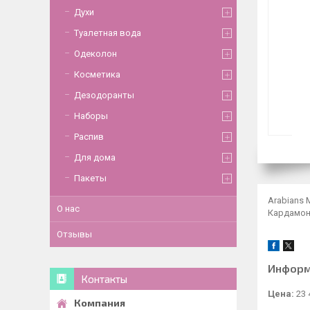
Духи
Туалетная вода
Одеколон
Косметика
Дезодоранты
Наборы
Распив
Для дома
Пакеты
Arabians 
О нас
Кардамон,
Отзывы
Информ
Контакты
Цена:
23 