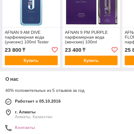
AFNAN 9 AM DIVE
AFNAN 9 PM PURPLE
AFN
парфюмерная вода
парфюмерная вода
FLO
(унисекс) 100ml Tester
(женские) 100ml
пар
(жен
23 800
23 400
25 
₸
₸
Купить
Купить
О нас
40% положительных из 5 отзывов за год
Работает с 05.10.2016
г. Алматы
Алматы, Казахстан
Контакты