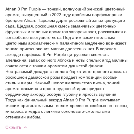
Afnan 9 Pm Purple — тонкий, волнующий женский цветочный
аромат, выпущенный в 2022 году арабским парфюмерным
брендом Afnan. Парфюм дарит роскошный запах цветущего
сада. Щедрая, роскошная смесь заманчивых цветочных,
фруктовых и зеленых ароматов завораживает, рассказывая о
волшебстве цветущего лета. Под этим восхитительным
цветочным ароматическим палантином медленно возникают
тонкие прикосновения мягких древесных нот. В верхнем
аккорде парфюма 9 Pm Purple цитрусовая свежесть
апельсина, запах сочного яблока и ноты спелых ягод малины
сочетаются с тонким ароматом душистой фиалки.
Неотразимый декаданс теплого бархатисто-пряного аромата
роскошной дамасской розы придает композиции особый
стиль и шарм. Нежный шепот шелковистого пиона, тонкий
аромат жасмина и пряно-пудровый ирис придают
сердечному аккорду особую глубину и яркость звучания.
Тогда как финальный аккорд Afnan 9 Pm Purple окутывает
мягким притягательным теплом древесно-хвойных нот сосны,
кипариса и кедра с легкими солоновато-смолистыми
оттенками амбры.
Скрыть