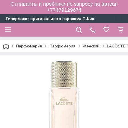
Отливанты и пробники по запросу на ватсап
+77479129674
Гипермакет оригинального парфюма ПШик
Парфюмерия
Парфюмерия
Женский
LACOSTE P