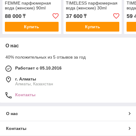
FEMME парфюмерная
TIMELESS парфюмерная
TIM
вода (женские) 90ml
вода (женские) 30ml
вода
*Tester
*Tes
88 000
37 600
59 
₸
₸
Купить
Купить
О нас
40% положительных из 5 отзывов за год
Работает с 05.10.2016
г. Алматы
Алматы, Казахстан
Контакты
О нас
Контакты