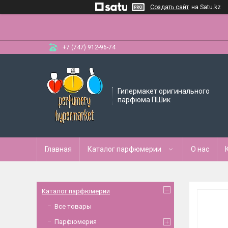
Создать сайт
на Satu.kz
+7 (747) 912-96-74
Гипермакет оригинального
парфюма ПШик
Главная
Каталог парфюмерии
О нас
Каталог парфюмерии
Все товары
Парфюмерия