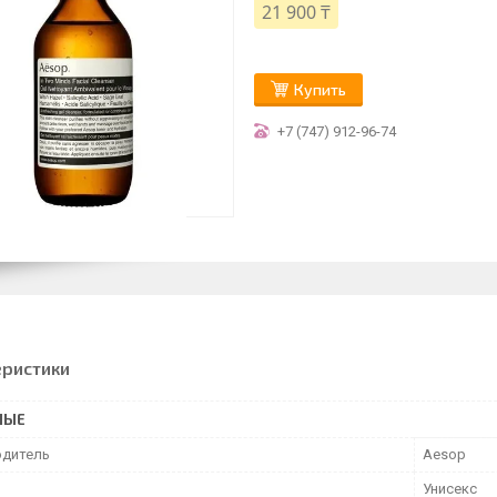
21 900 ₸
Купить
+7 (747) 912-96-74
еристики
НЫЕ
дитель
Aesop
Унисекс