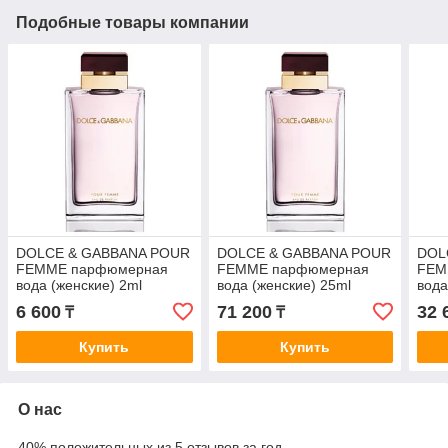
Подобные товары компании
DOLCE & GABBANA POUR
DOLCE & GABBANA POUR
DOL
FEMME парфюмерная
FEMME парфюмерная
FEM
вода (женские) 2ml
вода (женские) 25ml
вода
Уцен
6 600
71 200
32 
₸
₸
Купить
Купить
О нас
40% положительных из 5 отзывов за год